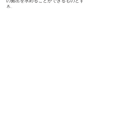
の拠出を求めることができるものとす
る。
(基金の募集)
第 26 条 基金の募集、割当て及び払込み
等の手続については、代表理事が決定
するものとする。 (基金の拠出者の権利)
第 27 条 拠出された基金は、基金拠出者
と合意した期日までは返還しない。
(基金の返還の手続)
第 28 条 基金の拠出者に対する返還は、
返還する基金の総額について定時社員 総
会における決議を経た後、代表理事が決
定したところに従って行う。
第7章附則
(最初の事業年度)
第29条
当法人の事業年度は、年4月1日から(翌
年)3月31日までの年1期とする。
(役員)