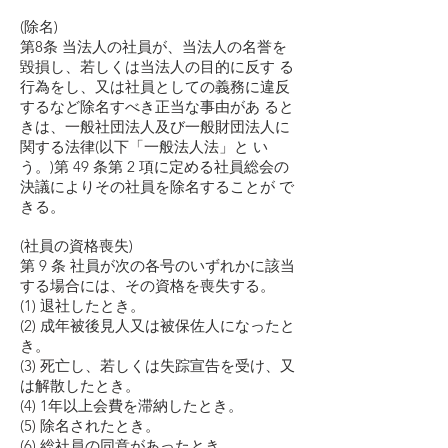
(除名)
第8条 当法人の社員が、当法人の名誉を
毀損し、若しくは当法人の目的に反す る
行為をし、又は社員としての義務に違反
するなど除名すべき正当な事由があ ると
きは、一般社団法人及び一般財団法人に
関する法律(以下「一般法人法」と い
う。)第 49 条第 2 項に定める社員総会の
決議によりその社員を除名することが で
きる。
(社員の資格喪失)
第 9 条 社員が次の各号のいずれかに該当
する場合には、その資格を喪失する。
(1) 退社したとき。
(2) 成年被後見人又は被保佐人になったと
き。
(3) 死亡し、若しくは失踪宣告を受け、又
は解散したとき。
(4) 1年以上会費を滞納したとき。
(5) 除名されたとき。
(6) 総社員の同意があったとき。