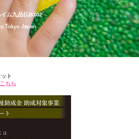
イム九品仏B302
ku Tokyo Japan
巻セット
こちら