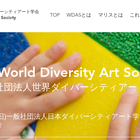
ーシティアート学会
TOP
WDASとは
マリスとは
これ
 Society
World Diversity Art So
社団法人世界ダイバーシティアー
(旧)一般社団法人日本ダイバーシティアート学
会