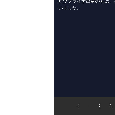
たウクライナ出身の方は、
いました。
1
2
3