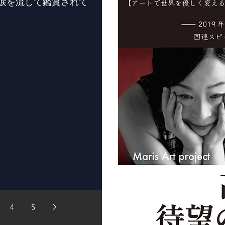
涙を流して鑑賞されて
4
5