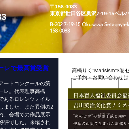
〒158-0083
東京都世田谷区奥沢7-19-15
ベルハ
33
​B-302 7-19-15 Okusawa Setagaya-
158-0083
ーレで最高賞受賞
高橋りく"Marisism"3
ご予約・お問い合わせは
アートコンクールの第
ナーレ。代表理事高橋
であるロレンツォイル
しました。また異例の2
れ、会場での作品展示
好評でした。来場され